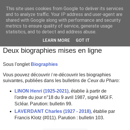
This site uses cookies from Google to deliver its services
and to analyze traffic. Your IP address and user-agent are
shared with Google along with performance and security
metrics to ensure quality of service, generate usage
statistics, and to detect and address abuse.
▼
LEARN MORE
GOT IT
vendredi 8 juillet 2022
Deux biographies mises en ligne
Sous l'onglet
Biographies
Vous pouvez découvrir / re-découvrir les biographies
suivantes, publiées dans les bulletins de
Ceux du Pharo
:
LINON Henri (1925-2021)
, établie à partir de
l'ordre du jour n°18 du 9 avril 1987, signé MGI F.
Scléar. Parution: bulletin 99.
LAVERDANT Charles (1927 - 2018)
, établie par
Francis Klotz (#011). Parution : bulletin 103.