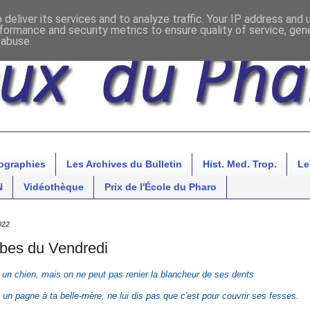
deliver its services and to analyze traffic. Your IP address and
formance and security metrics to ensure quality of service, ge
 abuse.
ographies
Les Archives du Bulletin
Hist. Med. Trop.
Le
N
Vidéothèque
Prix de l'École du Pharo
022
bes du Vendredi
 un chien, mais on ne peut pas renier la blancheur de ses dents
s un pagne à ta belle-mère, ne lui dis pas que c'est pour couvrir ses fesses.