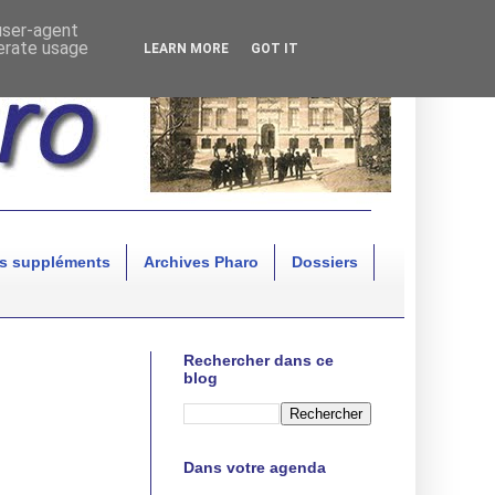
 user-agent
nerate usage
LEARN MORE
GOT IT
s suppléments
Archives Pharo
Dossiers
Rechercher dans ce
blog
Dans votre agenda