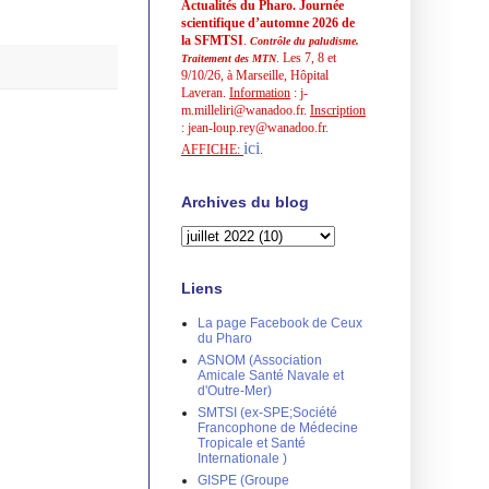
Actualités du Pharo. Journée
scientifique d’automne 2026 de
la SFMTSI
.
Contrôle du paludisme.
. Les 7, 8 et
Traitement des MTN
9/10/26, à Marseille, Hôpital
Laveran.
Information
: j-
m.milleliri@wanadoo.fr.
Inscription
: jean-loup.rey@wanadoo.fr.
ici
AFFICHE:
.
Archives du blog
Liens
La page Facebook de Ceux
du Pharo
ASNOM (Association
Amicale Santé Navale et
d'Outre-Mer)
SMTSI (ex-SPE;Société
Francophone de Médecine
Tropicale et Santé
Internationale )
GISPE (Groupe