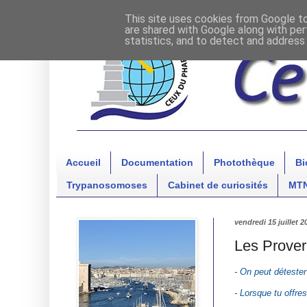
This site uses cookies from Google to 
are shared with Google along with per
statistics, and to detect and address
Accueil
Documentation
Photothèque
Bi
Trypanosomoses
Cabinet de curiosités
MT
vendredi 15 juillet 2
Les Prover
- On peut détester
- Lorsque tu offre