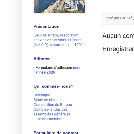
Publié par
CdP13
à
Présentation
Aucun com
Ceux du Pharo, Association
des Anciens et Amis du Pharo
(A.A.A.P.), association loi 1901
Enregistre
Adhérer
- Formulaire d'adhésion
pour
l'année 2026
Qui sommes-nous?
Historique
Structure et statuts
Composition du Bureau
Comptes-rendus des
assemblées générales
Liste des membres
Formulaire de contact