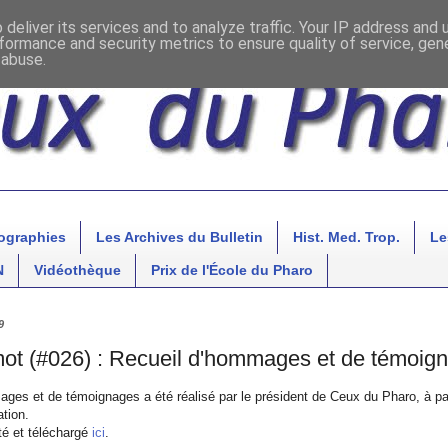
deliver its services and to analyze traffic. Your IP address and
formance and security metrics to ensure quality of service, ge
 abuse.
ographies
Les Archives du Bulletin
Hist. Med. Trop.
Le
N
Vidéothèque
Prix de l'École du Pharo
9
t (#026) : Recueil d'hommages et de témoig
ges et de témoignages a été réalisé par le président de Ceux du Pharo, à par
ation.
lté et téléchargé
ici
.