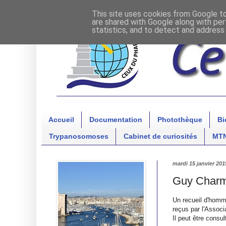
This site uses cookies from Google to 
are shared with Google along with per
statistics, and to detect and address
Accueil
Documentation
Photothèque
Bi
Trypanosomoses
Cabinet de curiosités
MT
mardi 15 janvier 201
Guy Charmo
Un recueil d'homma
reçus par l'Associ
Il peut être consu