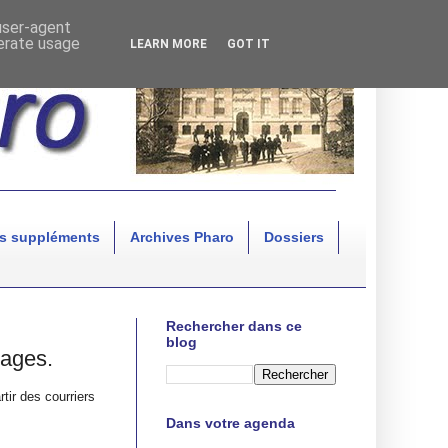
 user-agent
nerate usage
LEARN MORE
GOT IT
s suppléments
Archives Pharo
Dossiers
Rechercher dans ce
blog
nages.
tir des courriers
Dans votre agenda