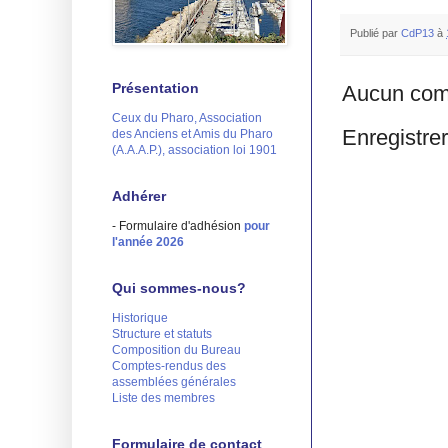
Publié par
CdP13
à
Présentation
Aucun com
Ceux du Pharo, Association
Enregistre
des Anciens et Amis du Pharo
(A.A.A.P.), association loi 1901
Adhérer
- Formulaire d'adhésion
pour
l'année 2026
Qui sommes-nous?
Historique
Structure et statuts
Composition du Bureau
Comptes-rendus des
assemblées générales
Liste des membres
Formulaire de contact