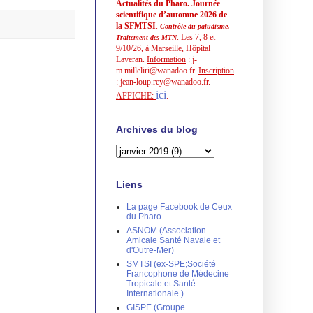
Actualités du Pharo. Journée
scientifique d’automne 2026 de
la SFMTSI
.
Contrôle du paludisme.
. Les 7, 8 et
Traitement des MTN
9/10/26, à Marseille, Hôpital
Laveran.
Information
: j-
m.milleliri@wanadoo.fr.
Inscription
: jean-loup.rey@wanadoo.fr.
ici
AFFICHE:
.
Archives du blog
Liens
La page Facebook de Ceux
du Pharo
ASNOM (Association
Amicale Santé Navale et
d'Outre-Mer)
SMTSI (ex-SPE;Société
Francophone de Médecine
Tropicale et Santé
Internationale )
GISPE (Groupe