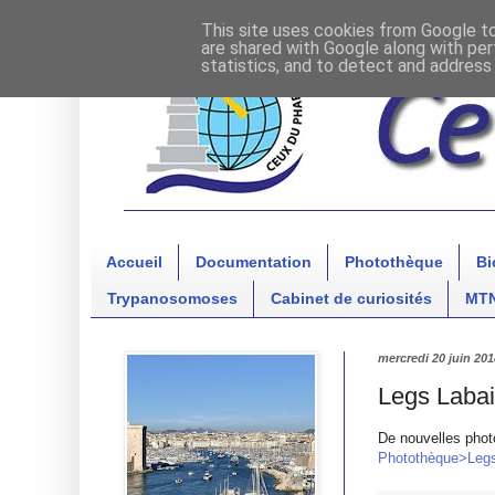
This site uses cookies from Google to 
are shared with Google along with per
statistics, and to detect and address
Accueil
Documentation
Photothèque
Bi
Trypanosomoses
Cabinet de curiosités
MT
mercredi 20 juin 201
Legs Labail
De nouvelles phot
Photothèque>Legs