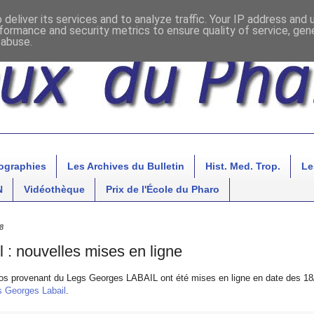
deliver its services and to analyze traffic. Your IP address and
formance and security metrics to ensure quality of service, ge
 abuse.
ographies
Les Archives du Bulletin
Hist. Med. Trop.
Le
N
Vidéothèque
Prix de l'École du Pharo
8
 : nouvelles mises en ligne
os provenant du Legs Georges LABAIL ont été mises en ligne en date des 18
 Georges Labail
.