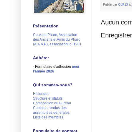
Publié par
CdP13
à
Aucun com
Présentation
Enregistre
Ceux du Pharo, Association
des Anciens et Amis du Pharo
(A.A.A.P.), association loi 1901
Adhérer
- Formulaire d'adhésion
pour
l'année 2026
Qui sommes-nous?
Historique
Structure et statuts
Composition du Bureau
Comptes-rendus des
assemblées générales
Liste des membres
Formulaire de contact