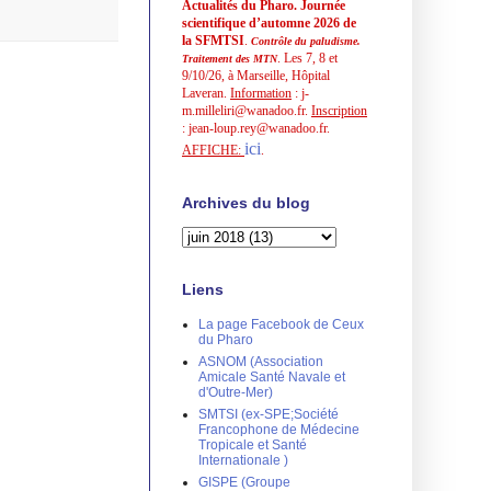
Actualités du Pharo. Journée
scientifique d’automne 2026 de
la SFMTSI
.
Contrôle du paludisme.
. Les 7, 8 et
Traitement des MTN
9/10/26, à Marseille, Hôpital
Laveran.
Information
: j-
m.milleliri@wanadoo.fr.
Inscription
: jean-loup.rey@wanadoo.fr.
ici
AFFICHE:
.
Archives du blog
Liens
La page Facebook de Ceux
du Pharo
ASNOM (Association
Amicale Santé Navale et
d'Outre-Mer)
SMTSI (ex-SPE;Société
Francophone de Médecine
Tropicale et Santé
Internationale )
GISPE (Groupe