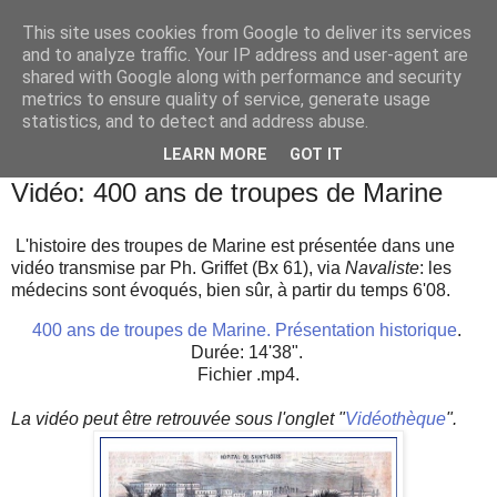
This site uses cookies from Google to deliver its services
and to analyze traffic. Your IP address and user-agent are
shared with Google along with performance and security
metrics to ensure quality of service, generate usage
statistics, and to detect and address abuse.
▼
LEARN MORE
GOT IT
vendredi 6 janvier 2023
Vidéo: 400 ans de troupes de Marine
L'histoire des troupes de Marine est présentée dans une
vidéo transmise par Ph. Griffet (Bx 61), via
Navaliste
: les
médecins sont évoqués, bien sûr, à partir du temps 6'08.
400 ans de troupes de Marine. Présentation historique
.
Durée: 14'38".
Fichier .mp4.
La vidéo peut être retrouvée sous l'onglet "
Vidéothèque
".