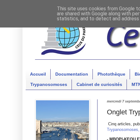
This site uses cookies from Google to 
are shared with Google along with per
statistics, and to detect and address
Accueil
Documentation
Photothèque
Bi
Trypanosomoses
Cabinet de curiosités
MT
mercredi 7 septemb
Onglet Tr
Cinq articles, publ
Trypanosomoses,
- MBOPI-KEOU F