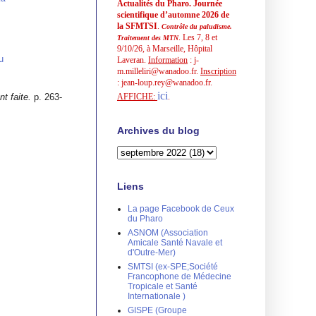
Actualités du Pharo. Journée
scientifique d’automne 2026 de
la SFMTSI
.
Contrôle du paludisme.
. Les 7, 8 et
Traitement des MTN
9/10/26, à Marseille, Hôpital
u
Laveran.
Information
: j-
m.milleliri@wanadoo.fr.
Inscription
: jean-loup.rey@wanadoo.fr.
ici
AFFICHE:
.
t faite.
p. 263-
Archives du blog
Liens
La page Facebook de Ceux
du Pharo
ASNOM (Association
Amicale Santé Navale et
d'Outre-Mer)
SMTSI (ex-SPE;Société
Francophone de Médecine
Tropicale et Santé
Internationale )
GISPE (Groupe