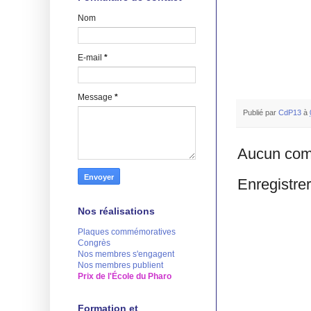
Nom
E-mail
*
Message
*
Publié par
CdP13
à
Aucun com
Enregistre
Nos réalisations
Plaques commémoratives
Congrès
Nos membres s'engagent
Nos membres publient
Prix de l'École du Pharo
Formation et