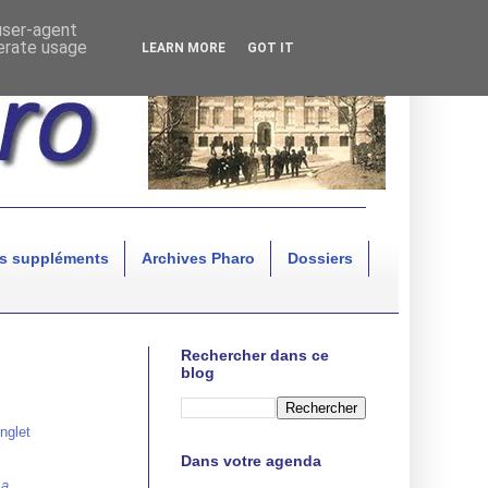
 user-agent
nerate usage
LEARN MORE
GOT IT
s suppléments
Archives Pharo
Dossiers
Rechercher dans ce
blog
nglet
Dans votre agenda
La