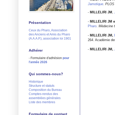
Jamotique
.
PLOS 
-
MILLELIRI JM
,
-
MILLELIRI JM e
Présentation
Pharo
.
Médecine t
Ceux du Pharo, Association
des Anciens et Amis du Pharo
-
MILLELIRI JM,
(A.A.A.P.), association loi 1901
264. Académie des
-
MILLELIRI JM,
Adhérer
- Formulaire d'adhésion
pour
l'année 2026
Qui sommes-nous?
Historique
Structure et statuts
Composition du Bureau
Comptes-rendus des
assemblées générales
Liste des membres
Formulaire de contact