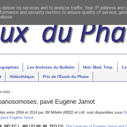
deliver its services and to analyze traffic. Your IP address and
formance and security metrics to ensure quality of service, ge
 abuse.
ographies
Les Archives du Bulletin
Hist. Med. Trop.
Le
N
Vidéothèque
Prix de l'École du Pharo
re 2022
ypanosomoses, pavé Eugène Jamot
iés entre 2004 et 2014 par JM Milleliri (#002) et coll. sont disponibles sous l'
o
 pavé Eugène Jamot
.
X, BÉLEC L, MILLELIRI JM, TEO CG,
The Legacies of Eugène Jamot and