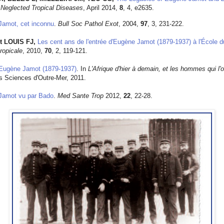
Neglected Tropical Diseases
, April 2014,
8
, 4, e2635.
Jamot, cet inconnu
.
Bull Soc Pathol Exot
, 2004,
97
, 3, 231-222.
t LOUIS FJ,
Les cent ans de l'entrée d'Eugène Jamot (1879-1937) à l'École d
ropicale
, 2010,
70
, 2, 119-121.
Eugène Jamot (1879-1937)
. In
L'Afrique d'hier à demain, et les hommes qui l'on
 Sciences d'Outre-Mer, 2011.
Jamot vu par Bado
.
Med Sante Trop
2012,
22
, 22-28.