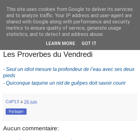
This site uses cookies from Google to deliver its services
and to analyze traffic. Your IP address and user-agent are
shared with Google along with performance and security
metrics to ensure quality of service, generate usage
statistics, and to detect and address abuse.
▼
LEARN MORE
GOT IT
vendredi 26 juin 2020
Les Proverbes du Vendredi
- Seul un idiot mesure la profondeur de l’eau avec ses deux
pieds
- Quiconque taquine un nid de guêpes doit savoir courir
CdP13
à
26 juin
Partager
Aucun commentaire: