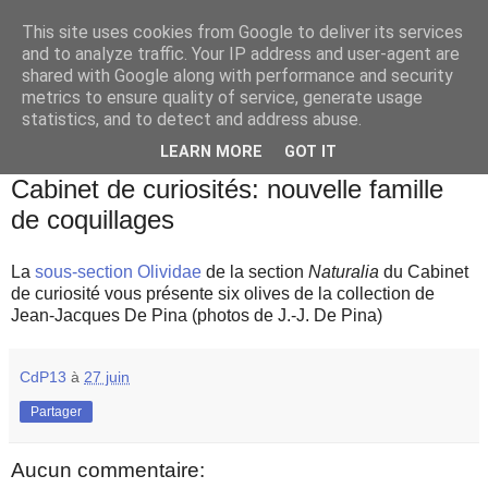
This site uses cookies from Google to deliver its services
and to analyze traffic. Your IP address and user-agent are
shared with Google along with performance and security
metrics to ensure quality of service, generate usage
statistics, and to detect and address abuse.
▼
LEARN MORE
GOT IT
samedi 27 juin 2020
Cabinet de curiosités: nouvelle famille
de coquillages
La
sous-section Olividae
de la section
Naturalia
du Cabinet
de curiosité vous présente six olives de la collection de
Jean-Jacques De Pina (photos de J.-J. De Pina)
CdP13
à
27 juin
Partager
Aucun commentaire: