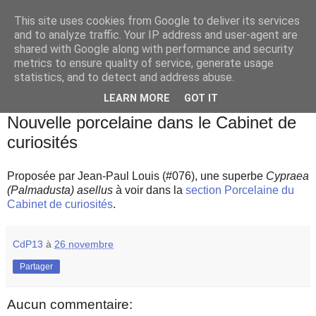
This site uses cookies from Google to deliver its services
and to analyze traffic. Your IP address and user-agent are
shared with Google along with performance and security
metrics to ensure quality of service, generate usage
statistics, and to detect and address abuse.
▼
LEARN MORE
GOT IT
mardi 26 novembre 2019
Nouvelle porcelaine dans le Cabinet de
curiosités
Proposée par Jean-Paul Louis (#076), une superbe
Cypraea
(Palmadusta) asellus
à voir dans la
section Porcelaine du
Cabinet de curiosités
.
CdP13
à
26 novembre
Partager
Aucun commentaire: