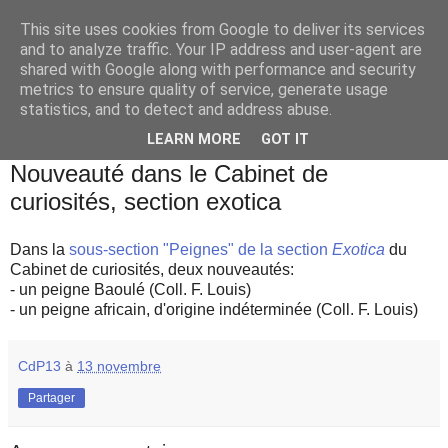
This site uses cookies from Google to deliver its services
and to analyze traffic. Your IP address and user-agent are
shared with Google along with performance and security
metrics to ensure quality of service, generate usage
statistics, and to detect and address abuse.
▼
LEARN MORE
GOT IT
mercredi 13 novembre 2019
Nouveauté dans le Cabinet de
curiosités, section exotica
Dans la
sous-section "Peignes" de la section
Exotica
du
Cabinet de curiosités, deux nouveautés:
- un peigne Baoulé (Coll. F. Louis)
- un peigne africain, d'origine indéterminée (Coll. F. Louis)
CdP13
à
13 novembre
Partager