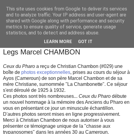
This site uses cookies from Google to deliver its services
and to analyze traffic. Your IP address and user-agent are
shared with Google along with performance and security
metrics to ensure quality of service, generate usage
statistics, and to detect and address abuse.
▼
LEARN MORE
GOT IT
lundi 3 septembre 2018
Legs Marcel CHAMBON
Ceux du Pharo
a reçu de Christian Chambon (#029) une
boîte de
photos exceptionnelles
, prises au cours du séjour à
Ayos (Cameroun) de son père Marcel Chambon et de sa
mère Christiane, surnommée "La Chambonette". Ce séjour
s'est déroulé de 1925 à 1932.
Ces photos sont très nombreuses...
Ceux du Pharo
débute
un nouvel hommage à la mémoire des Anciens du Pharo en
vous en présentant ce jour un minuscule échantillon.
D'autres photos seront mises en ligne progressivement.
Merci à Christian Chambon de nous autoriser à vous
présenter ce témoignage unique de la "chasse aux
trypanosomes" dans les années 30 au Cameroun.