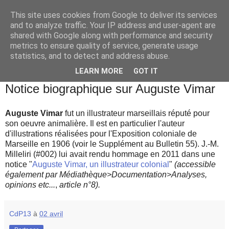
This site uses cookies from Google to deliver its services
and to analyze traffic. Your IP address and user-agent are
shared with Google along with performance and security
metrics to ensure quality of service, generate usage
statistics, and to detect and address abuse.
▼
LEARN MORE
GOT IT
lundi 2 avril 2018
Notice biographique sur Auguste Vimar
Auguste Vimar
fut un illustrateur marseillais réputé pour
son oeuvre animalière. Il est en particulier l'auteur
d'illustrations réalisées pour l'Exposition coloniale de
Marseille en 1906 (voir le Supplément au Bulletin 55). J.-M.
Milleliri (#002) lui avait rendu hommage en 2011 dans une
notice "
Auguste Vimar, un illustrateur colonial
"
(accessible
également par Médiathèque>Documentation>Analyses,
opinions etc...
,
article n°8).
CdP13
à
02 avril