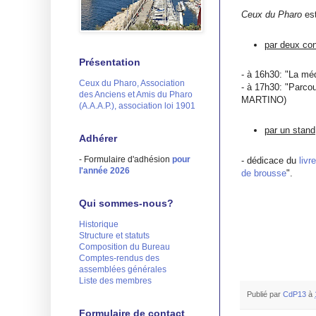
Ceux du Pharo
est
par deux co
Présentation
- à 16h30: "La mé
Ceux du Pharo, Association
- à 17h30: "Parcou
des Anciens et Amis du Pharo
MARTINO)
(A.A.A.P.), association loi 1901
par un stand
Adhérer
- Formulaire d'adhésion
pour
- dédicace du
liv
l'année 2026
de brousse
".
Qui sommes-nous?
Historique
Structure et statuts
Composition du Bureau
Comptes-rendus des
assemblées générales
Liste des membres
Publié par
CdP13
à
Formulaire de contact