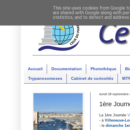
This site uses cookies from Google to 
are shared with Google along with per
statistics, and to detect and address
Accueil
Documentation
Photothèque
Bi
Trypanosomoses
Cabinet de curiosités
MT
lundi 18 septembre 
1ère Journ
La 1ère Journée
V
- à
Villeneuve-Lo
- le
dimanche 1er