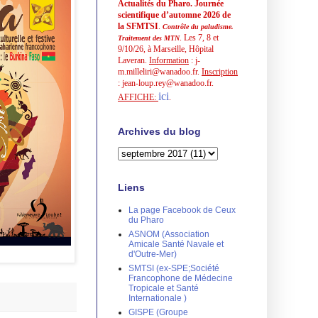
Actualités du Pharo. Journée
scientifique d’automne 2026 de
la SFMTSI
.
Contrôle du paludisme.
. Les 7, 8 et
Traitement des MTN
9/10/26, à Marseille, Hôpital
Laveran.
Information
: j-
m.milleliri@wanadoo.fr.
Inscription
: jean-loup.rey@wanadoo.fr.
ici
AFFICHE:
.
Archives du blog
Liens
La page Facebook de Ceux
du Pharo
ASNOM (Association
Amicale Santé Navale et
d'Outre-Mer)
SMTSI (ex-SPE;Société
Francophone de Médecine
Tropicale et Santé
Internationale )
GISPE (Groupe