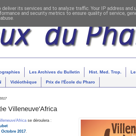
deliver its services and to analyze traffic. Your IP address and
formance and security metrics to ensure quality of service, ge
 abuse.
ographies
Les Archives du Bulletin
Hist. Med. Trop.
Le
N
Vidéothèque
Prix de l'École du Pharo
2017
ée Villeneuve'Africa
illeneuve'Africa
se déroulera :
ubet
 Octobre 2017
.