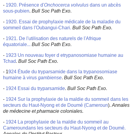
-
1920. Présence d'
Onchocerca volvulus
dans un abcès
sous-pubien
.
Bull Soc Path Exo
.
-
1920. Essai de prophylaxie médicale de la maladie du
sommeil dans l'Oubangui-Chari.
Bull Soc Path Exo
.
-
1921. De l'utilisation des naturels de l'Afrique
équatoriale...
Bull Soc Path Exo
.
-
1923 Un nouveau foyer d etrypanosomiase humaine au
Tchad
.
Bull Soc Path Exo
.
- 1
924 Étude du tryparsamide dans la trypanosomiase
humaine à virus
gambiense
.
Bull Soc Path Exo
.
-
1924 Essai du tryparsamide
.
Bull Soc Path Exo
.
-
1924 Sur la prophylaxie de la maldie du sommeil dans les
secteurs du Haut-Nyong et de Doumé (Cameroun
).
Annales
de médecine et pharmacie coloniales.
-
1924 La prophylaxie de la maldie du sommeil au
Cameroundans les secteurs du Haut-Nyong et de Doumé.
Annales de l'Institut Pasteur
.