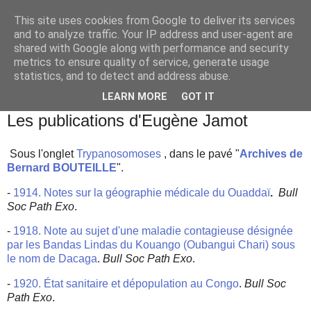
This site uses cookies from Google to deliver its services
and to analyze traffic. Your IP address and user-agent are
shared with Google along with performance and security
metrics to ensure quality of service, generate usage
statistics, and to detect and address abuse.
▼
LEARN MORE
GOT IT
mercredi 12 septembre 2001
Les publications d'Eugène Jamot
Sous l'onglet
Trypanosomoses
, dans le pavé "
Archives de
Bernard BOUTEILLE
".
-
1914. Notes sur la géographie médicale du Ouaddaï
.
Bull
Soc Path Exo
.
-
1918. Note au sujet d'une maladie contagieuse désignée
par les Bandas Lindas du Kouango (Oubangui Chari) sous
le nom de Dacaga
.
Bull Soc Path Exo
.
-
1920. État sanitaire et dépopulation au Congo
.
Bull Soc
Path Exo
.