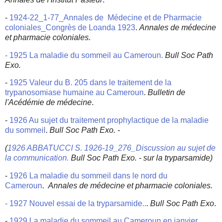
-
1924-22_1-77_Annales de Médecine et de Pharmacie
coloniales_Congrès de Loanda 1923
.
Annales de médecine
et pharmacie coloniales.
- 1925 La maladie du sommeil au Cameroun.
Bull Soc Path
Exo.
-
1925 Valeur du B. 205 dans le traitement de la
trypanosomiase humaine au Cameroun
.
Bulletin de
l'Acédémie de médecine
.
-
1926 Au sujet du traitement prophylactique de la maladie
du sommeil
.
Bull Soc Path Exo.
-
(
1926 ABBATUCCI S. 1926-19_276_Discussion au sujet de
la communication.
Bull Soc Path Exo. - sur la tryparsamide)
-
1926 La maladie du sommeil dans le nord du
Cameroun
.
Annales de médecine et pharmacie coloniales.
- 1927 Nouvel essai de la tryparsamide..
.
Bull Soc Path Exo
.
-
1929 La maladie du sommeil au Cameroun en janvier