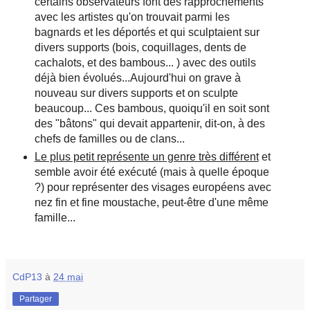
certains observateurs font des rapprochements
avec les artistes qu'on trouvait parmi les
bagnards et les déportés et qui sculptaient sur
divers supports (bois, coquillages, dents de
cachalots, et des bambous... ) avec des outils
déjà bien évolués...Aujourd'hui on grave à
nouveau sur divers supports et on sculpte
beaucoup... Ces bambous, quoiqu'il en soit sont
des "bâtons" qui devait appartenir, dit-on, à des
chefs de familles ou de clans...
Le plus petit représente un genre très différent
et
semble avoir été exécuté (mais à quelle époque
?) pour représenter des visages européens avec
nez fin et fine moustache, peut-être d'une même
famille...
CdP13
à
24 mai
Partager