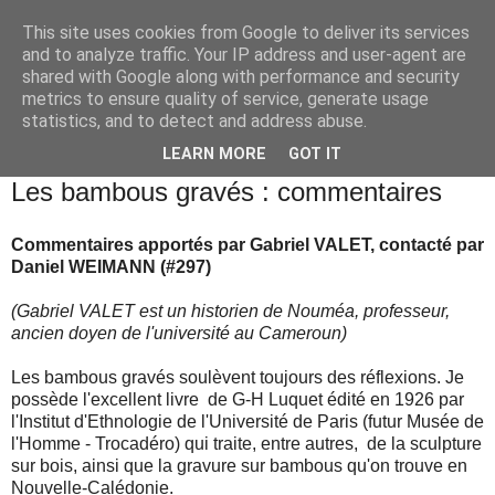
This site uses cookies from Google to deliver its services
and to analyze traffic. Your IP address and user-agent are
shared with Google along with performance and security
metrics to ensure quality of service, generate usage
statistics, and to detect and address abuse.
▼
LEARN MORE
GOT IT
lundi 24 mai 1999
Les bambous gravés : commentaires
Commentaires apportés par Gabriel VALET, contacté par
Daniel WEIMANN (#297)
(Gabriel VALET est un historien de Nouméa, professeur,
ancien doyen de l'université au Cameroun)
Les bambous gravés soulèvent toujours des réflexions. Je
possède l'excellent livre de G-H Luquet édité en 1926 par
l'Institut d'Ethnologie de l'Université de Paris (futur Musée de
l'Homme - Trocadéro) qui traite, entre autres, de la sculpture
sur bois, ainsi que la gravure sur bambous qu'on trouve en
Nouvelle-Calédonie.