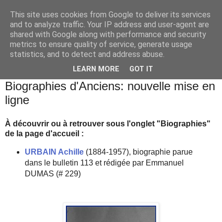
This site uses cookies from Google to deliver its services
and to analyze traffic. Your IP address and user-agent are
shared with Google along with performance and security
metrics to ensure quality of service, generate usage
statistics, and to detect and address abuse.
▼
LEARN MORE
GOT IT
samedi 23 septembre 2023
Biographies d'Anciens: nouvelle mise en
ligne
À découvrir ou à retrouver sous l'onglet "Biographies"
de la page d'accueil :
URBAIN Achille
(1884-1957), biographie parue
dans le bulletin 113 et rédigée par Emmanuel
DUMAS (# 229)