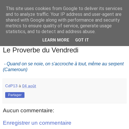
This site uses cookies from Google to deliver its services
and to analyze traffic. Your IP address and user-agent are
shared with Google along with performance and security
metrics to ensure quality of service, generate usage
statistics, and to detect and address abuse.
▼
LEARN MORE
GOT IT
vendredi 4 août 2023
Le Proverbe du Vendredi
- Quand on se noie, on s'accroche à tout, même au serpent
(Cameroun)
CdP13
à
04 août
Partager
Aucun commentaire:
Enregistrer un commentaire