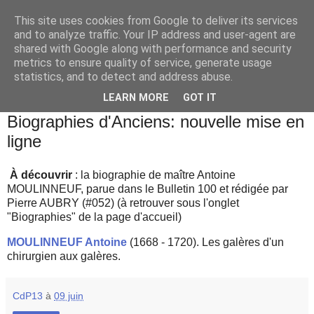
This site uses cookies from Google to deliver its services
and to analyze traffic. Your IP address and user-agent are
shared with Google along with performance and security
metrics to ensure quality of service, generate usage
statistics, and to detect and address abuse.
▼
LEARN MORE
GOT IT
vendredi 9 juin 2023
Biographies d'Anciens: nouvelle mise en
ligne
À
découvrir
: la biographie de maître Antoine
MOULINNEUF, parue dans le Bulletin 100 et rédigée par
Pierre AUBRY (#052) (à retrouver sous l'onglet
"Biographies" de la page d'accueil)
MOULINNEUF Antoine
(1668 - 1720). Les galères d'un
chirurgien aux galères.
CdP13
à
09 juin