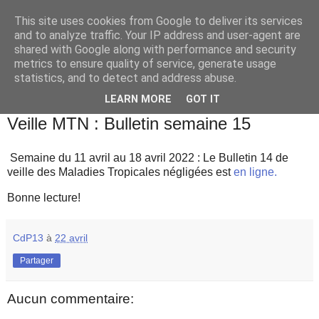
This site uses cookies from Google to deliver its services
and to analyze traffic. Your IP address and user-agent are
shared with Google along with performance and security
metrics to ensure quality of service, generate usage
statistics, and to detect and address abuse.
▼
LEARN MORE
GOT IT
vendredi 22 avril 2022
Veille MTN : Bulletin semaine 15
Semaine du 11 avril au 18 avril 2022 : Le Bulletin 14 de
veille des Maladies Tropicales négligées est
en ligne.
Bonne lecture!
CdP13
à
22 avril
Partager
Aucun commentaire: