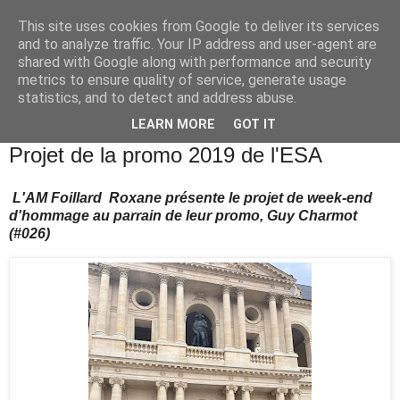
This site uses cookies from Google to deliver its services
and to analyze traffic. Your IP address and user-agent are
shared with Google along with performance and security
metrics to ensure quality of service, generate usage
statistics, and to detect and address abuse.
▼
LEARN MORE
GOT IT
samedi 20 novembre 2021
Projet de la promo 2019 de l'ESA
L'AM Foillard Roxane présente le projet de week-end
d'hommage au parrain de leur promo, Guy Charmot
(#026)