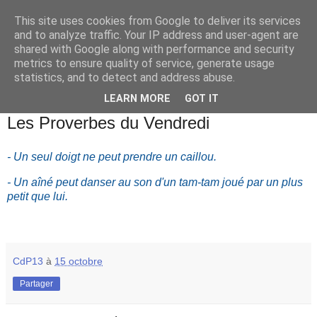
This site uses cookies from Google to deliver its services
and to analyze traffic. Your IP address and user-agent are
shared with Google along with performance and security
metrics to ensure quality of service, generate usage
statistics, and to detect and address abuse.
▼
LEARN MORE
GOT IT
vendredi 15 octobre 2021
Les Proverbes du Vendredi
- Un seul doigt ne peut prendre un caillou.
- Un aîné peut danser au son d'un tam-tam joué par un plus
petit que lui.
CdP13
à
15 octobre
Partager