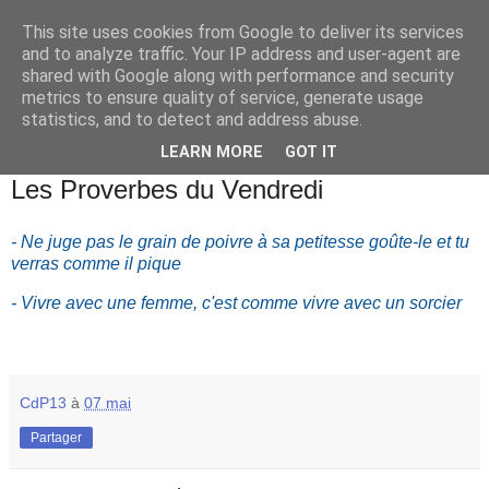
This site uses cookies from Google to deliver its services
and to analyze traffic. Your IP address and user-agent are
shared with Google along with performance and security
metrics to ensure quality of service, generate usage
statistics, and to detect and address abuse.
▼
LEARN MORE
GOT IT
vendredi 7 mai 2021
Les Proverbes du Vendredi
- Ne juge pas le grain de poivre à sa petitesse goûte-le et tu
verras comme il pique
- Vivre avec une femme, c'est comme vivre avec un sorcier
CdP13
à
07 mai
Partager