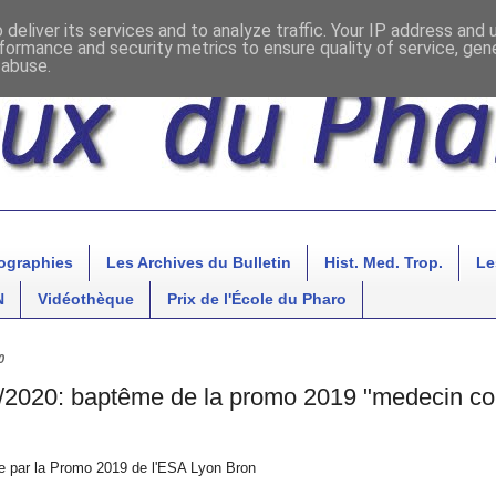
deliver its services and to analyze traffic. Your IP address and
formance and security metrics to ensure quality of service, ge
 abuse.
ographies
Les Archives du Bulletin
Hist. Med. Trop.
Le
N
Vidéothèque
Prix de l'École du Pharo
0
2020: baptême de la promo 2019 "medecin co
e par la Promo 2019 de l'ESA Lyon Bron