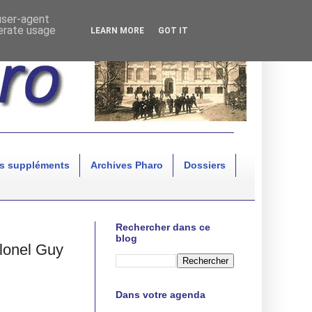
 user-agent
nerate usage
LEARN MORE
GOT IT
s suppléments
Archives Pharo
Dossiers
Rechercher dans ce
blog
lonel Guy
Dans votre agenda