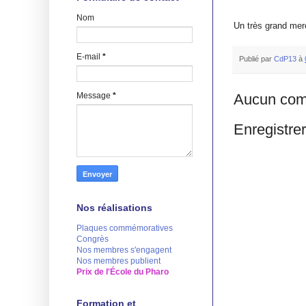
Nom
Un très grand merc
E-mail
*
Publié par
CdP13
à
Message
*
Aucun com
Enregistre
Nos réalisations
Plaques commémoratives
Congrès
Nos membres s'engagent
Nos membres publient
Prix de l'École du Pharo
Formation et