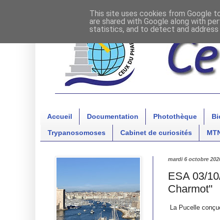
This site uses cookies from Google to 
are shared with Google along with per
statistics, and to detect and address
Accueil
Documentation
Photothèque
Bi
Trypanosomoses
Cabinet de curiosités
MT
mardi 6 octobre 202
ESA 03/10/
Charmot"
La Pucelle conçu