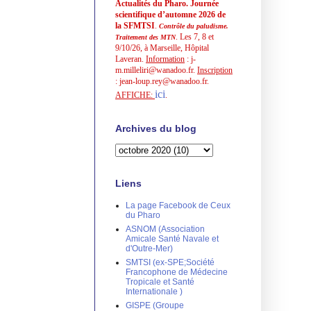
Actualités du Pharo. Journée
scientifique d’automne 2026 de
la SFMTSI
.
Contrôle du paludisme.
. Les 7, 8 et
Traitement des MTN
9/10/26, à Marseille, Hôpital
Laveran.
Information
: j-
m.milleliri@wanadoo.fr.
Inscription
: jean-loup.rey@wanadoo.fr.
ici
AFFICHE:
.
Archives du blog
Liens
La page Facebook de Ceux
du Pharo
ASNOM (Association
Amicale Santé Navale et
d'Outre-Mer)
SMTSI (ex-SPE;Société
Francophone de Médecine
Tropicale et Santé
Internationale )
GISPE (Groupe