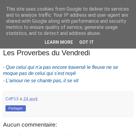
This site uses cookies from Google to deliver its services
and to analyze traffic. Your IP address and user-agent are
shared with Google along with performance and security
metrics to ensure quality of service, generate usage
statistics, and to detect and address abuse.
▼
LEARN MORE
GOT IT
vendredi 24 avril 2020
Les Proverbes du Vendredi
- Que celui qui n'a pas encore traversé le fleuve ne se
moque pas de celui qui s'est noyé
- L’amour ne se chante pas, il se vit
CdP13
à
24 avril
Partager
Aucun commentaire: