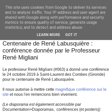
This site uses cookies from Google to deliver its services
and to analyze traffic. Your IP address and user-agent are
shared with Google along with performance and security
metrics to ensure quality of service, generate usage
statistics, and to detect and address abuse.
▼
LEARN MORE
GOT IT
samedi 26 octobre 2019
Centenaire de René Labusquière :
conférence donnée par le Professeur
René Migliani
Le professeur René Migliani (#063) a donné une conférence
le 24 octobre 2019 à Saint-Laurent des Combes (Gironde)
pour le centenaire de René Labusquière.
Il nous autorise à mettre cette
magnifique conférence sur le
site
et nous l'en remercions bien vivement.
(Le diaporama est également accessible par
Documentation>Diaporamas, conférences (et posters)
)