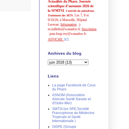
Actualités du Pharo. Journée
scientifique d’automne 2026 de
la SFMTSI
.
Contrôle du paludisme.
. Les 7, 8 et
Traitement des MTN
9/10/26, à Marseille, Hôpital
Laveran.
Information
: j-
m.milleliri@wanadoo.fr.
Inscription
: jean-loup.rey@wanadoo.fr.
ici
AFFICHE:
.
Archives du blog
Liens
La page Facebook de Ceux
du Pharo
ASNOM (Association
Amicale Santé Navale et
d'Outre-Mer)
SMTSI (ex-SPE;Société
Francophone de Médecine
Tropicale et Santé
Internationale )
GISPE (Groupe