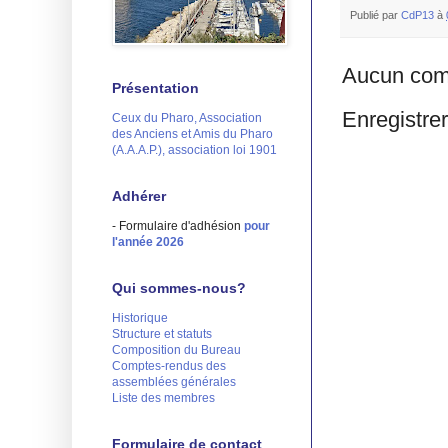
Publié par
CdP13
à
Aucun com
Présentation
Enregistre
Ceux du Pharo, Association
des Anciens et Amis du Pharo
(A.A.A.P.), association loi 1901
Adhérer
- Formulaire d'adhésion
pour
l'année 2026
Qui sommes-nous?
Historique
Structure et statuts
Composition du Bureau
Comptes-rendus des
assemblées générales
Liste des membres
Formulaire de contact