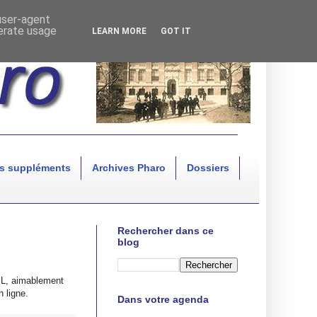
 user-agent
nerate usage
LEARN MORE
GOT IT
s suppléments
Archives Pharo
Dossiers
Rechercher dans ce
blog
IL, aimablement
 ligne.
Dans votre agenda