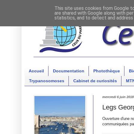
This site uses cookies from Google to 
are shared with Google along with per
statistics, and to detect and address
Accueil
Documentation
Photothèque
Bi
Trypanosomoses
Cabinet de curiosités
MT
mercredi 6 juin 2018
Legs Geor
Ouverture d'une n
communiquées par 