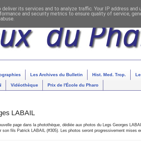
deliver its services and to analyze traffic. Your IP address and
formance and security metrics to ensure quality of service, ge
 abuse.
ographies
Les Archives du Bulletin
Hist. Med. Trop.
Le
N
Vidéothèque
Prix de l'École du Pharo
ges LABAIL
ouvelle page dans la photothèque, dédiée aux photos du Legs Georges LABA
son fils Patrick LABAIL (#305). Les photos seront progressivement mises en