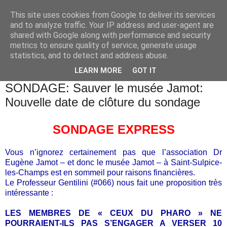
This site uses cookies from Google to deliver its services
and to analyze traffic. Your IP address and user-agent are
shared with Google along with performance and security
metrics to ensure quality of service, generate usage
statistics, and to detect and address abuse.
▼
LEARN MORE
GOT IT
mardi 9 janvier 2018
SONDAGE: Sauver le musée Jamot:
Nouvelle date de clôture du sondage
SONDAGE EXPRESS
Vous n’ignorez certainement pas que l’association Dr
Eugène Jamot – et donc le musée Jamot – à Saint-Sulpice-
les-Champs est en sommeil pour raisons financières.
Le Professeur Gentilini (#066) nous fait une proposition très
intéressante :
LES MEMBRES DE « CEUX DU PHARO » NE
POURRAIENT-ILS PAS S’ENGAGER A VERSER 10