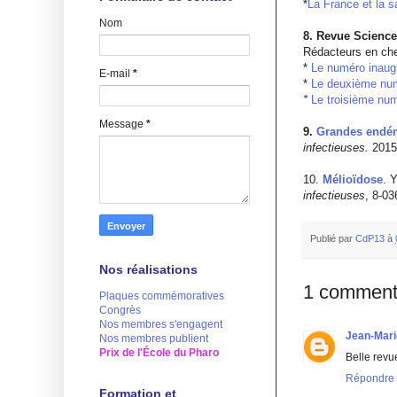
*
La France et la s
Nom
8. Revue Science
Rédacteurs en ch
*
Le numéro inaug
E-mail
*
*
Le deuxième nu
*
Le troisième nu
Message
*
9.
Grandes endémi
infectieuses.
2015
10.
Mélioïdose
. 
infectieuses
, 8-03
Publié par
CdP13
à
Nos réalisations
1 comment
Plaques commémoratives
Congrès
Nos membres s'engagent
Jean-Marie
Nos membres publient
Prix de l'École du Pharo
Belle revue
Répondre
Formation et