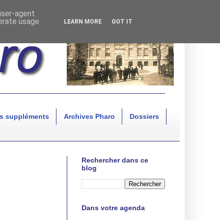
 user-agent
nerate usage
LEARN MORE
GOT IT
s suppléments
Archives Pharo
Dossiers
Rechercher dans ce
blog
Dans votre agenda