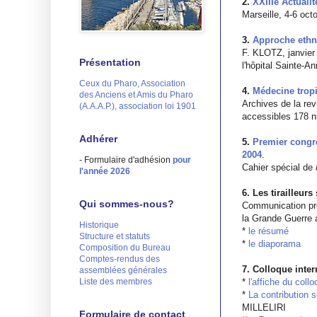
2.
XXIIIe Actuali
Marseille, 4-6 oct
3.
Approche ethno
F. KLOTZ, janvier 
Présentation
l'hôpital Sainte-An
Ceux du Pharo, Association
4.
Médecine tropi
des Anciens et Amis du Pharo
Archives de la rev
(A.A.A.P.), association loi 1901
accessibles 178 n
Adhérer
5.
Premier congrè
2004
.
- Formulaire d'adhésion
pour
Cahier spécial de
l'année 2026
6. Les tirailleur
Qui sommes-nous?
Communication pré
la Grande Guerre 
Historique
*
le résumé
Structure et statuts
*
le diaporama
Composition du Bureau
Comptes-rendus des
7. Colloque inte
assemblées générales
Liste des membres
*
l'affiche du coll
*
La contribution 
MILLELIRI
Formulaire de contact