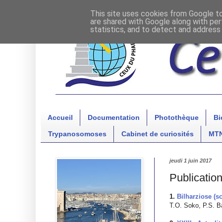
This site uses cookies from Google to 
are shared with Google along with per
statistics, and to detect and address
Accueil
Documentation
Photothèque
Bi
Trypanosomoses
Cabinet de curiosités
MT
jeudi 1 juin 2017
Publication
1.
Bilharziose (
T
.O. Soko, P.S. B