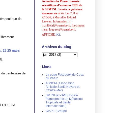
Actualités du Pharo. Journée
scientifique d’automne 2026 de
la SFMTSI
.
Contrôle du paludisme.
. Les 7, 8 et
Traitement des MTN
9/10/26, à Marseille, Hôpital
hérapeutique de
Laveran.
Information
: j-
m.milleliri@wanadoo.fr.
Inscription
: jean-loup.rey@wanadoo.fr.
ici
AFFICHE:
.
 librement
Archives du blog
s, 23-25 mars
RI.
Liens
 du centenaire de
La page Facebook de Ceux
du Pharo
ASNOM (Association
Amicale Santé Navale et
d'Outre-Mer)
SMTSI (ex-SPE;Société
Francophone de Médecine
Tropicale et Santé
 KLOTZ, JM
Internationale )
GISPE (Groupe