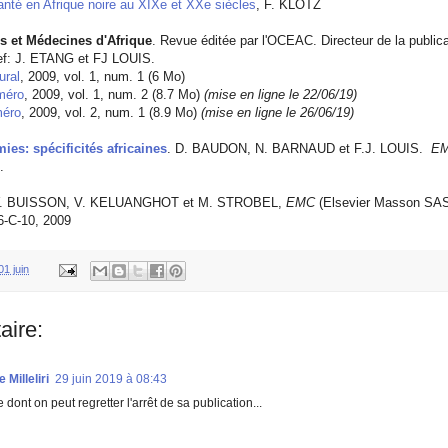
anté en Afrique noire au XIXe et XXe siècles
, F. KLOTZ
s et Médecines d'Afrique
. Revue éditée par l'OCEAC. Directeur de la publi
ef: J. ETANG et FJ LOUIS.
ural
, 2009, vol. 1, num. 1 (6 Mo)
méro
, 2009, vol. 1, num. 2 (8.7 Mo)
(mise en ligne le 22/06/19)
méro
, 2009, vol. 2, num. 1 (8.9 Mo)
(mise en ligne le 26/06/19)
es: spécificités africaines
. D. BAUDON, N. BARNAUD et F.J. LOUIS.
EM
.
Y. BUISSON, V. KELUANGHOT et M. STROBEL,
EMC
(Elsevier Masson SAS
6-C-10, 2009
01 juin
aire:
 Milleliri
29 juin 2019 à 08:43
 dont on peut regretter l'arrêt de sa publication...