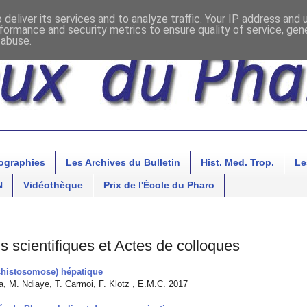
deliver its services and to analyze traffic. Your IP address and
formance and security metrics to ensure quality of service, ge
 abuse.
ographies
Les Archives du Bulletin
Hist. Med. Trop.
Le
N
Vidéothèque
Prix de l'École du Pharo
s scientifiques et Actes de colloques
schistosomose) hépatique
a, M. Ndiaye, T. Carmoi, F. Klotz , E.M.C. 2017