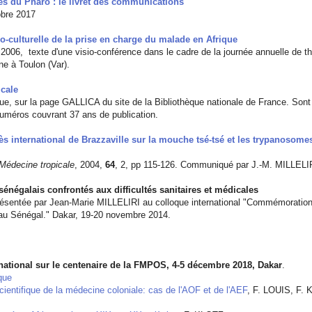
tés du Pharo : le livret des communications
obre 2017
-culturelle de la prise en charge du malade en Afrique
2006, texte d'une visio-conférence dans le cadre de la journée annuelle de t
ne à Toulon (Var).
cale
ue, sur la page GALLICA du site de la Bibliothèque nationale de France. Sont
uméros couvrant 37 ans de publication.
s international de Brazzaville sur la mouche tsé-tsé et les trypanosome
Médecine tropicale
, 2004,
64
, 2, pp 115-126. Communiqué par J.-M. MILLELI
s sénégalais confrontés aux difficultés sanitaires et médicales
sentée par Jean-Marie MILLELIRI au colloque international "Commémoration
au Sénégal." Dakar, 19-20 novembre 2014.
rnational sur le centenaire de la FMPOS, 4-5 décembre 2018, Dakar
.
oque
scientifique de la médecine coloniale: cas de l'AOF et de l'AEF
, F. LOUIS, F.