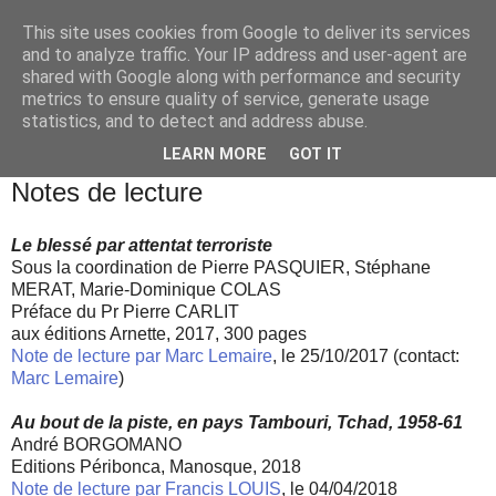
This site uses cookies from Google to deliver its services
and to analyze traffic. Your IP address and user-agent are
shared with Google along with performance and security
metrics to ensure quality of service, generate usage
statistics, and to detect and address abuse.
▼
LEARN MORE
GOT IT
mercredi 25 octobre 2000
Notes de lecture
Le blessé par attentat terroriste
Sous la coordination de Pierre PASQUIER, Stéphane
MERAT, Marie-Dominique COLAS
Préface du Pr Pierre CARLIT
aux éditions Arnette, 2017, 300 pages
Note de lecture par Marc Lemaire
, le 25/10/2017 (contact:
Marc Lemaire
)
Au bout de la piste, en pays Tambouri, Tchad, 1958-61
André BORGOMANO
Editions Péribonca, Manosque, 2018
Note de lecture par Francis LOUIS
, le 04/04/2018