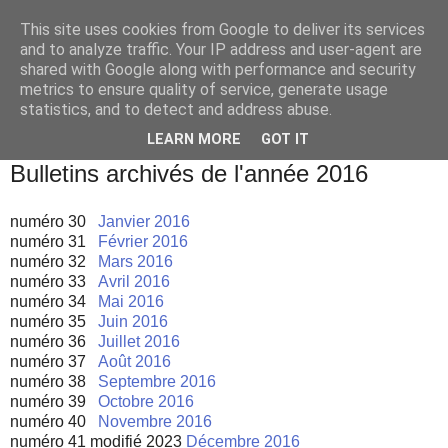
This site uses cookies from Google to deliver its services
and to analyze traffic. Your IP address and user-agent are
shared with Google along with performance and security
metrics to ensure quality of service, generate usage
statistics, and to detect and address abuse.
▼
LEARN MORE
GOT IT
vendredi 6 octobre 2000
Bulletins archivés de l'année 2016
numéro 30
Janvier 2016
numéro 31
Février 2016
numéro 32
Mars 2016
numéro 33
Avril 2016
numéro 34
Mai 2016
numéro 35
Juin 2016
numéro 36
Juillet 2016
numéro 37
Août 2016
numéro 38
Septembre 2016
numéro 39
Octobre 2016
numéro 40
Novembre 2016
numéro 41 modifié 2023
Décembre 2016