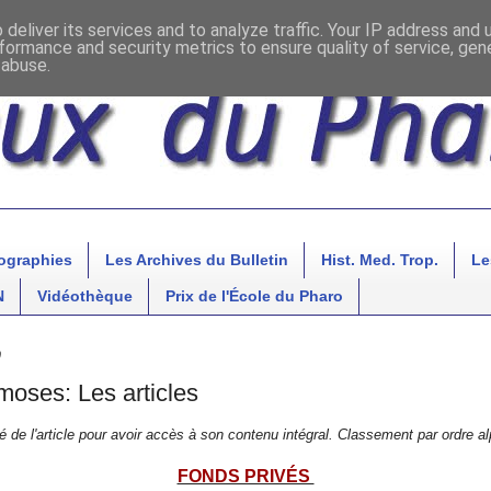
deliver its services and to analyze traffic. Your IP address and
formance and security metrics to ensure quality of service, ge
 abuse.
ographies
Les Archives du Bulletin
Hist. Med. Trop.
Le
N
Vidéothèque
Prix de l'École du Pharo
0
oses: Les articles
ulé de l'article pour avoir accès à son contenu intégral. Classement par ordre a
FONDS PRIVÉS