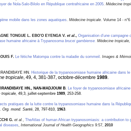
foyer de Nola-Salo-Bilolo en République centrafricaine en 2005
.
Médecine tropi
giène mobile dans les zones aquatiques
.
Médecine tropicale
. Volume 14 - n°6
HAGNE TONGUE L. EBO'O EYENGA V.
et al
.,
Organisation d’une campagne d
ase humaine africaine à T
rypanosoma brucei gambiense.
Médecine tropicale
LOUIS F.
Le fétiche Matompa contre la maladie du sommeil
.
Images & Mémoi
 TIRANDIBAYE HN.
Historique de la trypanosomiase humaine africaine dans l
e tropicale
, 49, 4, 381-387, octobre-décembre
1989
.
 TIRANDIBAYE HN., NAN-MADJOUM B
.
Le foyer de trypanosomiase africaine
tropicale,
49,3, juillet-septembre
1989
, 253-258.
ects pratiques de la lutte contre la trypanosomiase humaine dans la Républi
l. Org. mond. Santé
, 28, 797-810,
1963
.
CCHI G.
et al.
,
TheAtlas of human African trypanosomiasis: a contribution to 
al diseases
,
International Journal of Health Geographics
9:57,
2010