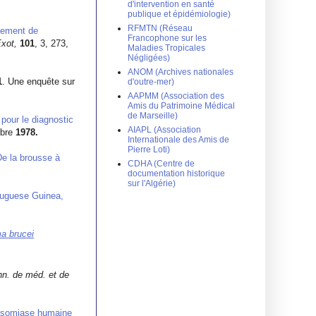
d'intervention en santé
publique et épidémiologie)
RFMTN (Réseau
itement de
Francophone sur les
Exot,
101
, 3, 273,
Maladies Tropicales
Négligées)
ANOM (Archives nationales
1
. Une enquête sur
d'outre-mer)
AAPMM (Association des
Amis du Patrimoine Médical
de Marseille)
 pour le diagnostic
AIAPL (Association
obre
1978.
Internationale des Amis de
Pierre Loti)
De la brousse à
CDHA (Centre de
documentation historique
sur l'Algérie)
rtuguese Guinea,
a brucei
n. de méd. et de
nosomiase humaine