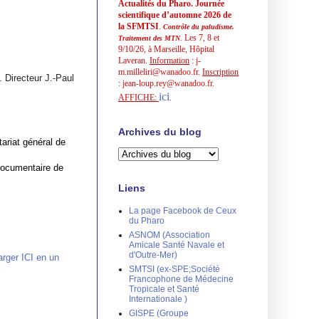
Actualités du Pharo. Journée
scientifique d’automne 2026 de
la SFMTSI
.
Contrôle du paludisme.
. Les 7, 8 et
Traitement des MTN
9/10/26, à Marseille, Hôpital
Laveran.
Information
: j-
m.milleliri@wanadoo.fr.
Inscription
. Directeur J.-Paul
: jean-loup.rey@wanadoo.fr.
ici
AFFICHE:
.
Archives du blog
iat général de
ocumentaire de
Liens
La page Facebook de Ceux
du Pharo
ASNOM (Association
Amicale Santé Navale et
d'Outre-Mer)
arger ICI en un
SMTSI (ex-SPE;Société
Francophone de Médecine
Tropicale et Santé
Internationale )
GISPE (Groupe