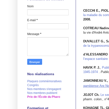
Nom
CECCHI E., PIOL
la maladie du som
2008.
E-mail
*
COTREAU Nadin
la vie d'André Ant
Message
*
DUVALLET G., SA
de la trypanosomi
d'ALESSANDRO 
l’espace sanitaire 
HAVIK P. J.
,
Publ
1945-1974
.
Publi
Nos réalisations
JAMONNEAU V., 
Plaques commémoratives
Congrès
gambiense
Are No
Nos membres s'engagent
Nos membres publient
JOJOT Ch.
Le se
Prix de l'École du Pharo
pharm. colon., n°4
Formation et
KOHAGNE TL, GE