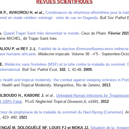
REVUES SCIENTIFIQUES
A P., AVIKOROU H.
et al
.,
Combinaison de nifurtimox-eflornithine pour le tra
meil en stade cérébro- méningé : série de cas en Ouganda
.
Bull Soc Pathol 
e.
Quand Trajan Saint Inès réinventait le monde
.
Ceux du Pharo
.
Février 202
oine MICHEL, dit Trajan Saint Inès.
LIOU P. et REY J.-L
.
Fiabilité de la réaction d'immunofluorescence indirecte
ase humaine africaine
.
Médecine tropicale
. Volume 38 - n°5 - Septembre-Oct
E.
Médecins sans frontières (MSF) et la lutte contre la maladie du sommeil. 
international.
Bull Soc Pathol Exot,
102
, 1, 41-48,
2009.
ic health and tropical modernity: the combat against sleeping sickness in Po
c Health and Tropical Modernity
, Manguinhos, Rio de Janeiro,
2013
.
ILBOUDO H., KABORE J.
et al
.,
Untreated Human Infections by
Trypanosom
t 100% Fatal
,
PLoS
Neglected Tropical Diseases,
6, e1691,
2012
cteur de prophylaxie de la maladie du sommeil du Haut-Nyong (Cameroun)
.
An
, 423- 440
,
1921
NGAÏ M, DOLOGUÉLÉ NF, LOUIS FJ et MOKA JJ.
Situation de la trypa