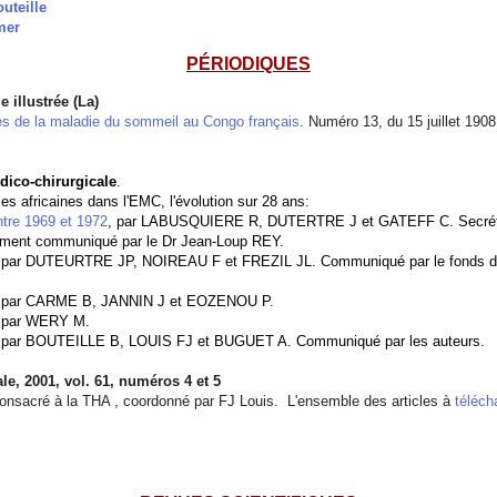
uteille
mer
PÉRIODIQUES
 illustrée (La)
es de la maladie du sommeil au Congo français
. Numéro 13, du 15 juillet 1908
ico-chirurgicale
.
s africaines dans l'EMC, l'évolution sur 28 ans:
entre 1969 et 1972
, par LABUSQUIERE R, DUTERTRE J et GATEFF C. Secrétar
ment communiqué par le Dr Jean-Loup REY.
 par DUTEURTRE JP, NOIREAU F et FREZIL JL. Communiqué par le fonds d
 par CARME B, JANNIN J et EOZENOU P.
, par WERY M.
 par BOUTEILLE B, LOUIS FJ et BUGUET A. Communiqué par les auteurs.
ale,
2001, vol.
61
, numéros 4 et 5
onsacré à la THA , coordonné par FJ Louis. L'ensemble des articles à
téléch