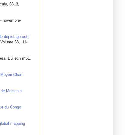
cale
, 68, 3,
 - novembre-
e dépistage actif
,
Volume 68, 11-
res.
Bulletin n°61.
e Moyen-Chari
 de Moissala
que du Congo
global mapping