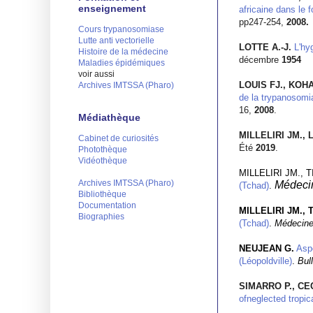
enseignement
africaine dans le 
pp247-254,
2008.
Cours trypanosomiase
Lutte anti vectorielle
LOTTE A.-J.
L'hy
Histoire de la médecine
décembre
1954
Maladies épidémiques
voir aussi
LOUIS FJ., KO
Archives IMTSSA (Pharo)
de la trypanosomi
16,
2008
.
Médiathèque
MILLELIRI JM., 
Cabinet de curiosités
Été
2019
.
Photothèque
Vidéothèque
MILLELIRI JM.,
Archives IMTSSA (Pharo)
Médecin
(Tchad)
.
Bibliothèque
Documentation
MILLELIRI JM.,
Biographies
(Tchad)
.
Médecine 
NEUJEAN G.
Asp
(Léopoldville)
.
Bul
SIMARRO P., CE
ofneglected tropic