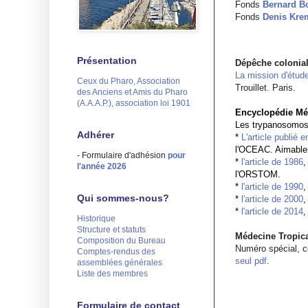
Fonds
Bernard Bo
Fonds
Denis Kre
Présentation
Dépêche coloniale
La mission d'étud
Ceux du Pharo, Association
Trouillet. Paris.
des Anciens et Amis du Pharo
(A.A.A.P.), association loi 1901
Encyclopédie Méd
Les trypanosomose
Adhérer
*
L'article publié 
l'OCEAC. Aimable
- Formulaire d'adhésion
pour
*
l'article de 1986
,
l'année 2026
l'ORSTOM.
*
l'article de 1990
,
Qui sommes-nous?
*
l'article de 2000
*
l'article de 2014
,
Historique
Structure et statuts
Médecine Tropic
Composition du Bureau
Numéro spécial, c
Comptes-rendus des
seul pdf
.
assemblées générales
Liste des membres
Formulaire de contact