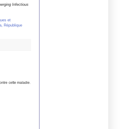
erging Infectious
ques et
a, République
ontre cette maladie.