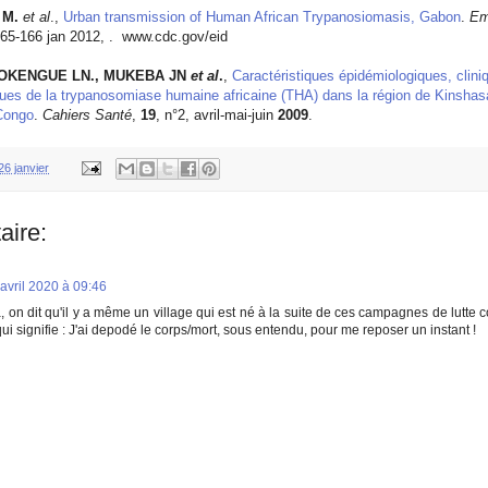
 M.
et al
.,
Urban transmission of Human African Trypanosiomasis, Gabon
.
Em
165-166
jan 2012,
.
www.cdc.gov/eid
 OKENGUE LN., MUKEBA JN
et al
.
,
Caractéristiques épidémiologiques, clini
es de la trypanosomiase humaine africaine (THA) dans la région de Kinshas
Congo
.
Cahiers Santé
,
19
, n°2, avril-mai-juin
2009
.
26 janvier
aire:
avril 2020 à 09:46
, on dit qu'il y a même un village qui est né à la suite de ces campagnes de lutte c
ui signifie : J'ai depodé le corps/mort, sous entendu, pour me reposer un instant !