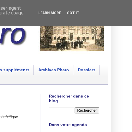
 user-agent
nerate usage
LEARN MORE
GOT IT
s suppléments
Archives Pharo
Dossiers
Rechercher dans ce
blog
lphabétique.
Dans votre agenda