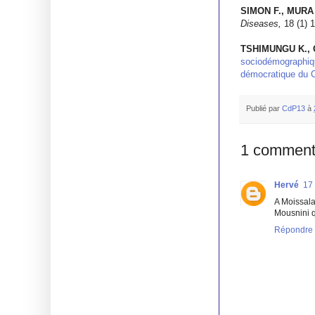
SIMON F., MURA
Diseases,
18 (1) 
TSHIMUNGU K.,
sociodémographiqu
démocratique du 
Publié par
CdP13
à
1 comment
Hervé
17 
A Moissala
Mousnini q
Répondre